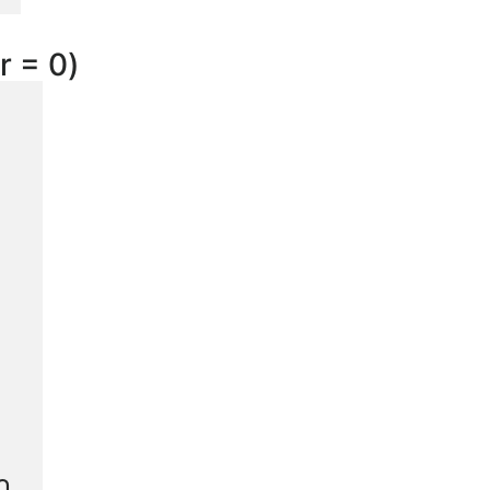
r = 0)
า